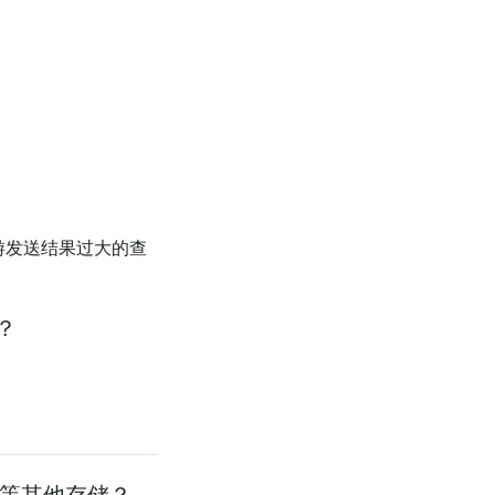
上游发送结果过大的查
么？
h 等其他存储？