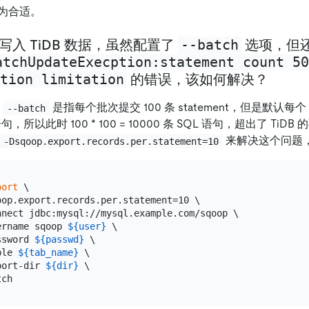
最为合适。
--batch
批量写入 TiDB 数据，虽然配置了
选项，但
atchUpdateExecption:statement count 50
tion limitation
的错误，该如何解决？
，
是指每个批次提交 100 条 statement，但是默认每个 s
--batch
 语句，所以此时 100 * 100 = 10000 条 SQL 语句，超出了 TiDB
来解决这个问题
-Dsqoop.export.records.per.statement=10
port
 \

oop.export.records.per.statement=10 \

nnect jdbc:mysql://mysql.example.com/sqoop \

ername sqoop 
${user}
 \

ssword 
${passwd}
 \

ble 
${tab_name}
 \

port-dir 
${dir}
 \
