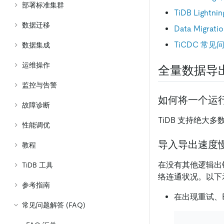
部署标准集群
TiDB Light
数据迁移
Data Migra
TiCDC 常见
数据集成
运维操作
全量数据导
监控与告警
如何将一个运行在
故障诊断
TiDB 支持绝大多
性能调优
导入导出速度
教程
在没有其他逻辑出
TiDB 工具
络连通状况。以下
参考指南
在出现重试、
常见问题解答 (FAQ)