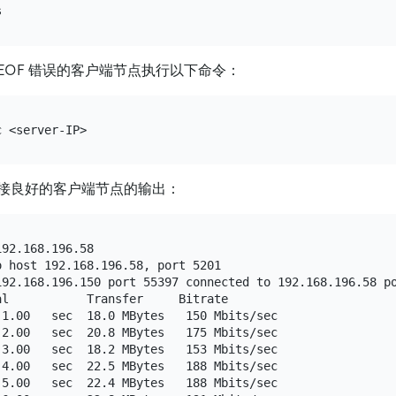
EOF 错误的客户端节点执行以下命令：
接良好的客户端节点的输出：
92.168.196.58

 host 192.168.196.58, port 5201

192.168.196.150 port 55397 connected to 192.168.196.58 po
l           Transfer     Bitrate

1.00   sec  18.0 MBytes   150 Mbits/sec

2.00   sec  20.8 MBytes   175 Mbits/sec

3.00   sec  18.2 MBytes   153 Mbits/sec

4.00   sec  22.5 MBytes   188 Mbits/sec

5.00   sec  22.4 MBytes   188 Mbits/sec
