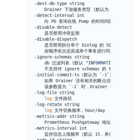
-dest-db-type string

    Drainer 下游服务类型 (默认为 mysql，支持 ti
-detect-interval int

    向 PD 查询在线 Pump 的时间间隔 (默认 10，
-disable-detect

    是否禁用冲突监测

-disable-dispatch

    是否禁用拆分单个 binlog 的 SQL 的功能，
    按顺序依次还原成单个事务进行同步（下游服务类型为
-ignore-schemas string

    db 过滤列表 (默认 
"INFORMATION_SCHEMA,P
    不支持对 ignore schemas 的 table 进行 re
-initial-commit-ts（默认为 `-1`）

    如果 Drainer 没有相关的断点信息，可以通
    该参数值为 `-1` 时，Drainer 会自动从 P
-log-file string

log
 文件路径

-log-rotate string

log
 文件切换频率，hour/day

-metrics-addr string

    Prometheus Pushgateway 地址，不设置则
-metrics-interval int

    监控信息上报频率（默认 15，单位：秒）

-node-id string
