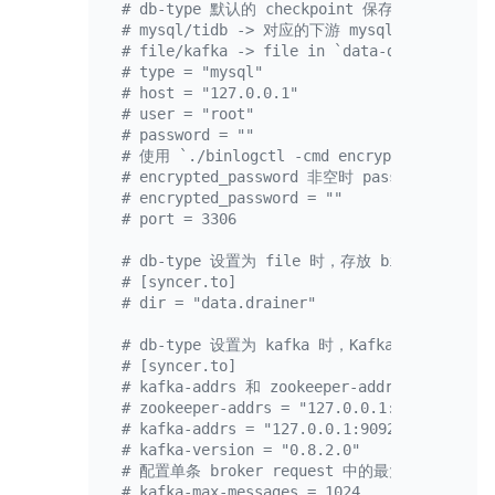
# db-type 默认的 checkpoint 保存方式是:
# mysql/tidb -> 对应的下游 mysql/tidb
# file/kafka -> file in `data-dir`
# type = "mysql"
# host = "127.0.0.1"
# user = "root"
# password = ""
# 使用 `./binlogctl -cmd encrypt -text s
# encrypted_password 非空时 password 会被忽
# encrypted_password = ""
# port = 3306
# db-type 设置为 file 时，存放 binlog 文件
# [syncer.to]
# dir = "data.drainer"
# db-type 设置为 kafka 时，Kafka 相关配置
# [syncer.to]
# kafka-addrs 和 zookeeper-addrs 只需
# zookeeper-addrs = "127.0.0.1:2181"
# kafka-addrs = "127.0.0.1:9092"
# kafka-version = "0.8.2.0"
# 配置单条 broker request 中的最大 messa
# kafka-max-messages = 1024