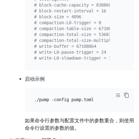
# block-cache-capacity = 8388608
# block-restart-interval = 16
# block-size = 4096
# compaction-L0-trigger = 8
# compaction-table-size = 67108864
# compaction-total-size = 536870912
# compaction-total-size-multiplier = 8.0
# write-buffer = 67108864
# write-L0-pause-trigger = 24
# write-L0-slowdown-trigger = 17
启动示例
如果命令行参数与配置文件中的参数重合，则使用
命令行设置的参数的值。