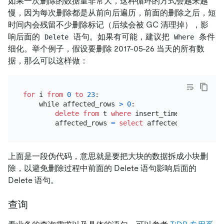
如果一次删除的数据量非常大，这种循环的方式会越来越
慢，因为每次删除都是从前向后遍历，前面的删除之后，短
时间内会残留不少删除标记（后续会被 GC 清理掉），影
响后面的
语句。如果有可能，建议把
条件
Delete
Where
细化。举个例子，假设要删除 2017-05-26 当天的所有数
据，那么可以这样做：
for
 i 
from
0
to
23
:

    while affected_rows 
>
0
:

delete
from
 t 
where
 insert_time 
>=
 i:
00
:
00
        affected_rows 
=
select
上面是一段伪代码，意思就是要把大块的数据拆成小块删
除，以避免删除过程中前面的 Delete 语句影响后面的
Delete 语句。
查询