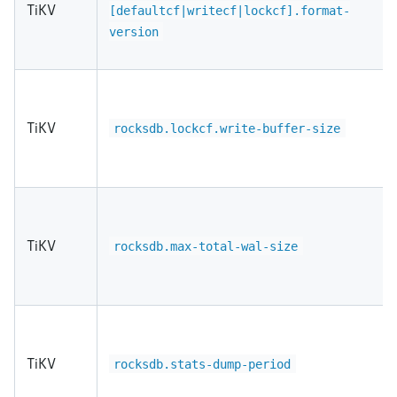
TiKV
[
defaultcf
|
writecf
|
lockcf
]
.format-
version
TiKV
rocksdb.lockcf.write-buffer-size
TiKV
rocksdb.max-total-wal-size
TiKV
rocksdb.stats-dump-period