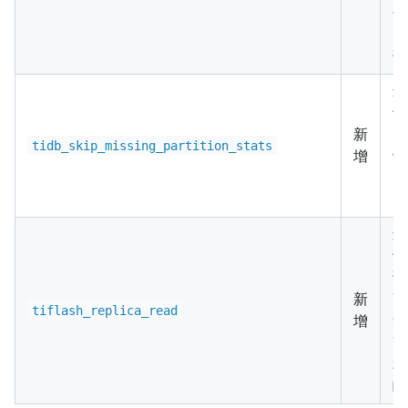
化
的
询
这
于
新
区
tidb_skip_missing_partition_stats
增
缺
Gl
的
这
于
询
新
Ti
tiflash_replica_read
增
擎
Ti
本
略