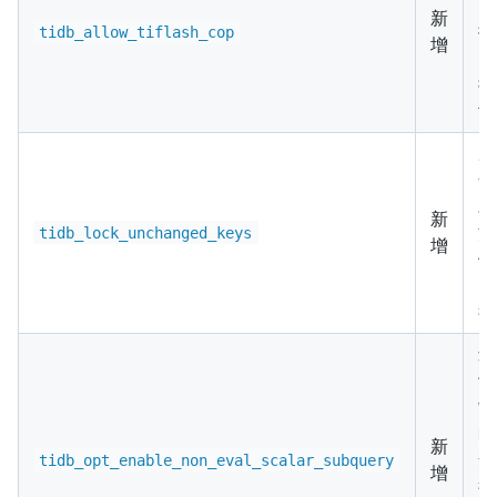
Ti
新
推
tidb_allow_tiflash_cop
增
时
执
协
用
分
对
新
涉
tidb_lock_unchanged_keys
增
修
k
行
这
于
N
新
禁
tidb_opt_enable_non_eval_scalar_subquery
增
行