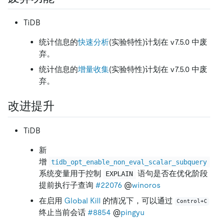
TiDB
统计信息的
快速分析
(实验特性)计划在 v7.5.0 中废
弃。
统计信息的
增量收集
(实验特性)计划在 v7.5.0 中废
弃。
改进提升
TiDB
新
增
tidb_opt_enable_non_eval_scalar_subquery
系统变量用于控制
语句是否在优化阶段
EXPLAIN
提前执行子查询
#22076
@
winoros
在启用
Global Kill
的情况下，可以通过
Control+C
终止当前会话
#8854
@
pingyu