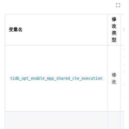
修
改
变量名
描
类
型
该
v
生
控
修
的
tidb_opt_enable_mpp_shared_cte_execution
改
达
是
Ti
M
用
T