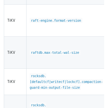
TiKV
raft-engine.format-version
TiKV
raftdb.max-total-wal-size
rocksdb.
TiKV
[
defaultcf
|
writecf
|
lockcf
]
.compaction-
guard-min-output-file-size
rocksdb.