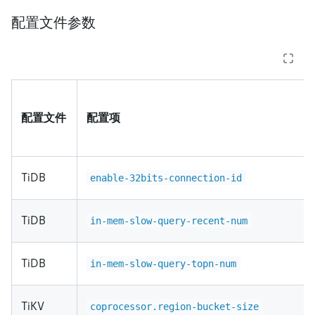
配置文件参数
配置文件
配置项
TiDB
enable-32bits-connection-id
TiDB
in-mem-slow-query-recent-num
TiDB
in-mem-slow-query-topn-num
TiKV
coprocessor.region-bucket-size