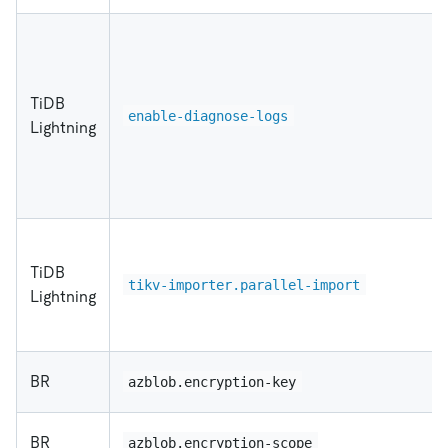
TiDB
enable-diagnose-logs
Lightning
TiDB
tikv-importer.parallel-import
Lightning
BR
azblob.encryption-key
BR
azblob.encryption-scope