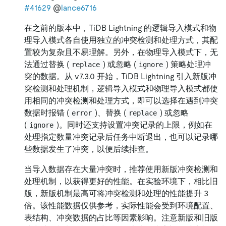
#41629
@
lance6716
在之前的版本中，TiDB Lightning 的逻辑导入模式和物
理导入模式各自使用独立的冲突检测和处理方式，其配
置较为复杂且不易理解。另外，在物理导入模式下，无
法通过替换 (
) 或忽略 (
) 策略处理冲
replace
ignore
突的数据。从 v7.3.0 开始，TiDB Lightning 引入新版冲
突检测和处理机制，逻辑导入模式和物理导入模式都使
用相同的冲突检测和处理方式，即可以选择在遇到冲突
数据时报错 (
)、替换 (
) 或忽略
error
replace
(
)。同时还支持设置冲突记录的上限，例如在
ignore
处理指定数量冲突记录后任务中断退出，也可以记录哪
些数据发生了冲突，以便后续排查。
当导入数据存在大量冲突时，推荐使用新版冲突检测和
处理机制，以获得更好的性能。在实验环境下，相比旧
版，新版机制最高可将冲突检测和处理的性能提升 3
倍。该性能数据仅供参考，实际性能会受到环境配置、
表结构、冲突数据的占比等因素影响。注意新版和旧版