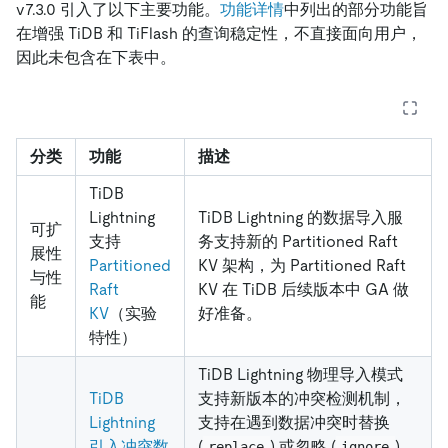
v7.3.0 引入了以下主要功能。
功能详情
中列出的部分功能旨
在增强 TiDB 和 TiFlash 的查询稳定性，不直接面向用户，
因此未包含在下表中。
分类
功能
描述
TiDB
Lightning
TiDB Lightning 的数据导入服
可扩
支持
务支持新的 Partitioned Raft
展性
Partitioned
KV 架构，为 Partitioned Raft
与性
Raft
KV 在 TiDB 后续版本中 GA 做
能
KV
（实验
好准备。
特性）
TiDB Lightning 物理导入模式
TiDB
支持新版本的冲突检测机制，
Lightning
支持在遇到数据冲突时替换
引入冲突数
(
) 或忽略 (
)
replace
ignore