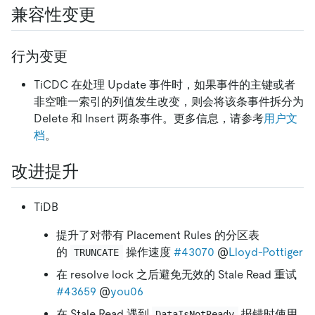
兼容性变更
行为变更
TiCDC 在处理 Update 事件时，如果事件的主键或者
非空唯一索引的列值发生改变，则会将该条事件拆分为
Delete 和 Insert 两条事件。更多信息，请参考
用户文
档
。
改进提升
TiDB
提升了对带有 Placement Rules 的分区表
的
操作速度
#43070
@
Lloyd-Pottiger
TRUNCATE
在 resolve lock 之后避免无效的 Stale Read 重试
#43659
@
you06
在 Stale Read 遇到
报错时使用
DataIsNotReady