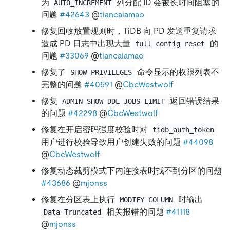
为
列分配 ID 会被长时间阻塞的
AUTO_INCREMENT
问题
#42643
@
tiancaiamao
修复回收放置规则时，TiDB 向 PD 发送重复请求
造成 PD 日志中出现大量
的
full config reset
问题
#33069
@
tiancaiamao
修复了
命令显示的权限列表不
SHOW PRIVILEGES
完整的问题
#40591
@
CbcWestwolf
修复
返回错误结果
ADMIN SHOW DDL JOBS LIMIT
的问题
#42298
@
CbcWestwolf
修复在开启密码强度校验时对
tidb_auth_token
用户进行校验导致用户创建失败的问题
#44098
@
CbcWestwolf
修复动态裁剪模式下内连接表时找不到分区的问题
#43686
@
mjonss
修复在分区表上执行
时输出
MODIFY COLUMN
相关报错的问题
#41118
Data Truncated
@
mjonss