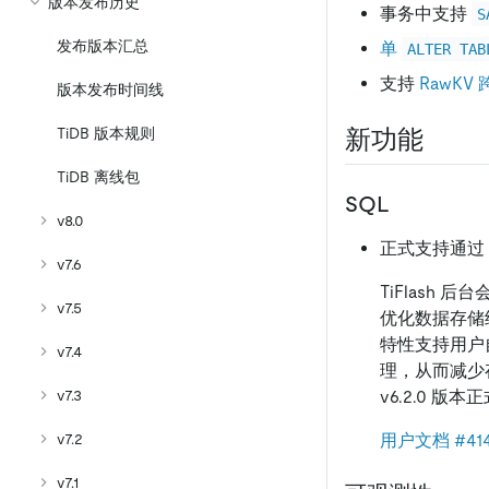
版本发布历史
事务中支持
S
发布版本汇总
单
ALTER TAB
支持
RawKV
版本发布时间线
TiDB 版本规则
新功能
TiDB 离线包
SQL
v8.0
正式支持通过 S
v7.6
TiFlash
v7.5
优化数据存储
特性支持用户自
v7.4
理，从而减少存
v7.3
v6.2.0 版
v7.2
用户文档
#41
v7.1