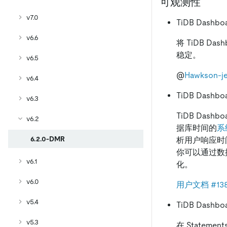
可观测性
v7.0
TiDB Dashb
v6.6
将 TiDB Da
稳定。
v6.5
@
Hawkson-j
v6.4
TiDB Dashbo
v6.3
TiDB Das
v6.2
据库时间的
系
6.2.0-DMR
析用户响应时
你可以通过数
v6.1
化。
v6.0
用户文档
#13
v5.4
TiDB Das
v5.3
在 Statem