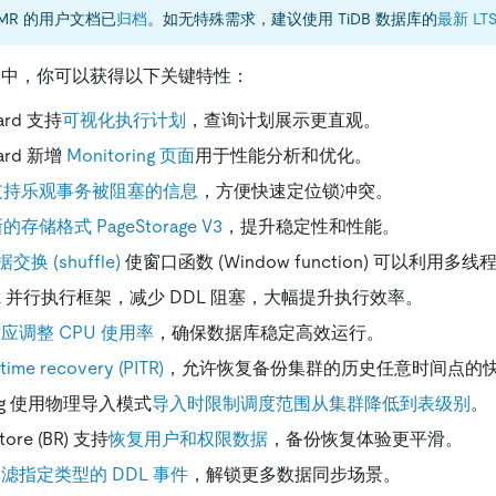
0-DMR 的用户文档已
归档
。如无特殊需求，建议使用 TiDB 数据库的
最新 LT
R 版本中，你可以获得以下关键特性：
oard 支持
可视化执行计划
，查询计划展示更直观。
oard 新增
Monitoring 页面
用于性能分析和优化。
支持乐观事务被阻塞的信息
，方便快速定位锁冲突。
的存储格式 PageStorage V3
，提升稳定性和性能。
换 (shuffle)
使窗口函数 (Window function) 可以利用多
L 并行执行框架，减少 DDL 阻塞，大幅提升执行效率。
应调整 CPU 使用率
，确保数据库稳定高效运行。
-time recovery (PITR)
，允许恢复备份集群的历史任意时间点的
tning 使用物理导入模式
导入时限制调度范围从集群降低到表级别
。
tore (BR) 支持
恢复用户和权限数据
，备份恢复体验更平滑。
滤指定类型的 DDL 事件
，解锁更多数据同步场景。