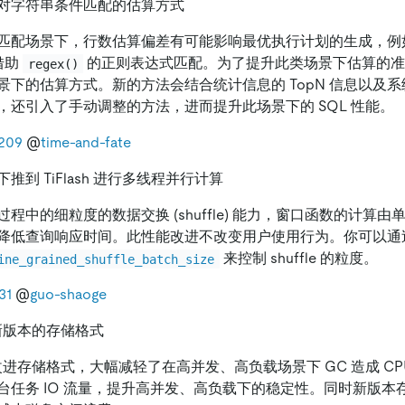
对字符串条件匹配的估算方式
匹配场景下，行数估算偏差有可能影响最优执行计划的生成，例
借助
的正则表达式匹配。为了提升此类场景下估算的准确度，T
regex()
景下的估算方式。新的方法会结合统计信息的 TopN 信息以及
，还引入了手动调整的方法，进而提升此场景下的 SQL 性能。
209
@
time-and-fate
推到 TiFlash 进行多线程并行计算
程中的细粒度的数据交换 (shuffle) 能力，窗口函数的计算
降低查询响应时间。此性能改进不改变用户使用行为。你可以通
来控制 shuffle 的粒度。
ine_grained_shuffle_batch_size
31
@
guo-shaoge
支持新版本的存储格式
 通过改进存储格式，大幅减轻了在高并发、高负载场景下 GC 造成 C
台任务 IO 流量，提升高并发、高负载下的稳定性。同时新版本