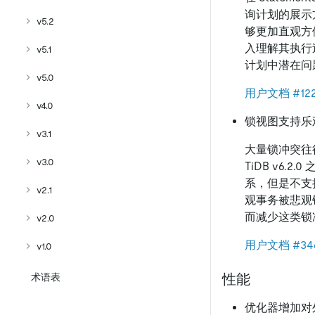
询计划的展示
v5.2
够更加直观方
入理解其执行
v5.1
计划中潜在问
v5.0
用户文档
#12
v4.0
锁视图支持乐
v3.1
大量锁冲突往
v3.0
TiDB v6.
系，但是不支持
v2.1
观事务被悲观
而减少这类锁
v2.0
用户文档
#34
v1.0
术语表
性能
优化器增加对