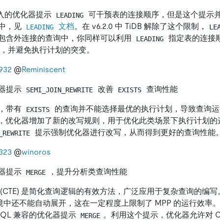
 中引入的优化器提示
可干预表的连接顺序，但是这个提示
LEADING
中，见
文档
。在 v6.2.0 中 TiDB 解除了这个限制，
LEADING
LE
包含外连接的查询中，你同样可以利用
指定表的连接
LEADING
性能，并避免执行计划的突变。
932
@
Reminiscent
器提示
改善
查询性能
SEMI_JOIN_REWRITE
EXISTS
，带有
的查询并不能选择最优的执行计划，导致查询
EXISTS
 版本中，优化器增加了新的改写规则，用于优化此类场景下执行计划
提示强制优化器进行改写，从而得到更好的查询性能
_REWRITE
323
@
winoros
器提示
，提升分析类查询性能
MERGE
(CTE) 是简化查询逻辑的有效方法，广泛应用于复杂查询的编写。在 v
h 环境中还不能自动展开，这在一定程度上限制了 MPP 的运行效率。在 v
SQL 兼容的优化器提示
。利用这个提示，优化器允许对 C
MERGE