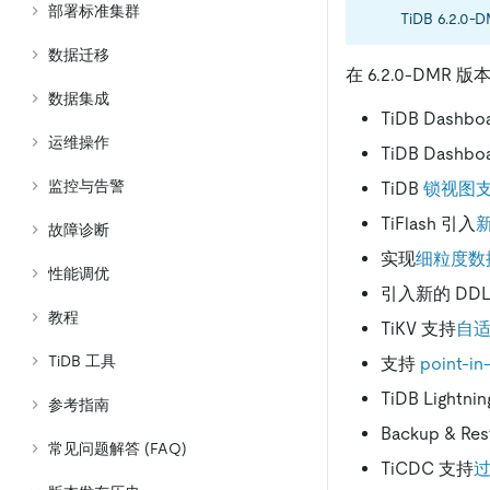
部署标准集群
TiDB 6.2.
数据迁移
在 6.2.0-DM
数据集成
TiDB Dashb
运维操作
TiDB Dashb
监控与告警
TiDB
锁视图
TiFlash 引入
新
故障诊断
实现
细粒度数据交
性能调优
引入新的 DD
教程
TiKV 支持
自适
TiDB 工具
支持
point-in
TiDB Ligh
参考指南
Backup & Res
常见问题解答 (FAQ)
TiCDC 支持
过