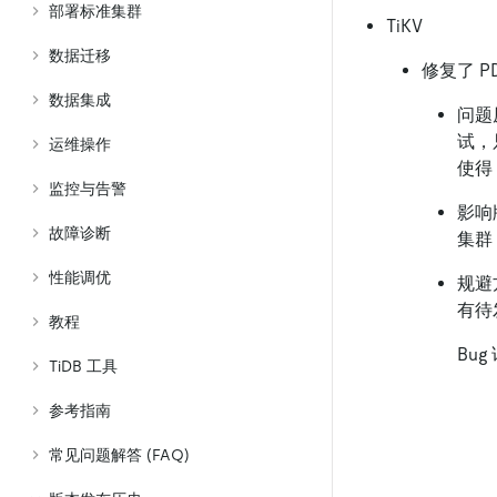
部署标准集群
TiKV
数据迁移
修复了 P
数据集成
问题原
试，只
运维操作
使得 
监控与告警
影响版
故障诊断
集群，
性能调优
规避
有待
教程
Bu
TiDB 工具
参考指南
常见问题解答 (FAQ)