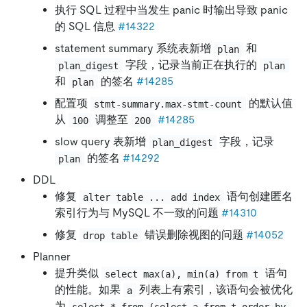
执行 SQL 过程中当发生 panic 时输出导致 panic
的 SQL 信息
#14322
statement summary 系统表新增
和
plan
字段，记录当前正在执行的
plan_digest
plan
和
的签名
#14285
plan
配置项
的默认值
stmt-summary.max-stmt-count
从
调整至
#14285
100
200
slow query 表新增
字段，记录
plan_digest
的签名
#14292
plan
DDL
修复
语句创建匿名
alter table ... add index
索引行为与 MySQL 不一致的问题
#14310
修复
错误删除视图的问题
#14052
drop table
Planner
提升类似
语句
select max(a), min(a) from t
的性能。如果
列表上有索引，该语句会被优化
a
为
select * from (select a from t order by 