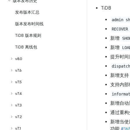
版本发布历史
TiDB
发布版本汇总
admin s
版本发布时间线
RECOVER
TiDB 版本规则
新增
SHO
TiDB 离线包
新增
LOA
提升时间日
v8.0
dispatc
v7.6
新增支持
v7.5
支持内部组
v7.4
informa
新增自动
v7.3
通过重构
v7.2
新增当使
v7.1
功能
#16