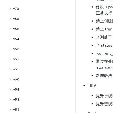
修改
upd
v7.0
正常执行
v6.6
禁止创建
v6.5
禁止 trun
当列处于非
v6.4
当 sta
v6.3
current
v6.2
通过在处理
max-exe
v6.1
新增语法
v6.0
TiKV
v5.4
提升乐观
v5.3
提升悲观
v5.2