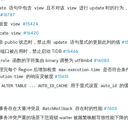
语句中包含
且不对该
进行 update 时的行
ate
view
view
#16787
嵌套
#15424
view
cate
#16420
view
 public 状态时，禁止用
语句显式的更新此列的值
#1
update
tus 端口被占用时，禁止启动 TiDB
#15466
函数的字符集由 binary 调整为 utf8mb4
#16083
_role
完每个 Region 后增加检查
是否符合条
max-execution-time
的响应灵敏度
#15615
cution-time
用于显式设置
的
ALTER TABLE ... AUTO_ID_CACHE
auto_id
事务存在大量冲突及
存在时的性能
#7605
BatchRollback
事务冲突严重的场景下悲观锁 waiter 被频繁唤醒导致性能下降