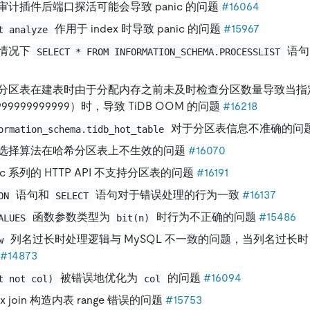
审计插件后端口探活可能会导致 panic 的问题
#16064
作用于 index 时导致 panic 的问题
#15967
t analyze
情况下
语句 
SELECT * FROM INFORMATION_SCHEMA.PROCESSLIST
分区表在建表时由于分配内存之前未及时检查分区数量导致当指
99999999999）时，导致 TiDB OOM 的问题
#16218
对于分区表信息不准确的问
ormation_schema.tidb_hot_table
选择算法在哈希分区表上不生效的问题
#16070
cc 系列的 HTTP API 不支持分区表的问题
#16191
语句和
语句对于错误处理的行为一致
#16137
ON
SELECT
函数参数类型为
时行为不正确的问题
#15486
ALUES
bit(n)
列名过长时处理逻辑与 MySQL 不一致的问题，当列名过长
w
#14873
被错误地优化为
的问题
#16094
t not col)
col
ex join 构造内表 range 错误的问题
#15753