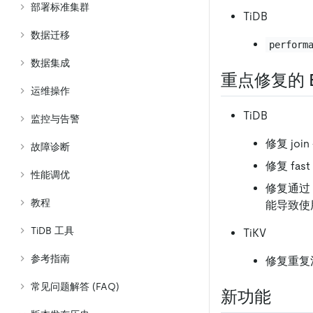
部署标准集群
TiDB
数据迁移
perform
数据集成
重点修复的 B
运维操作
TiDB
监控与告警
修复 jo
故障诊断
修复 fast
性能调优
修复通过 
教程
能导致使用
TiDB 工具
TiKV
参考指南
修复重复
常见问题解答 (FAQ)
新功能