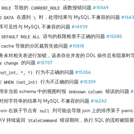
导致的
函数报错问题
#15569
 ROLE
CURRENT_ROLE
在遇到
时，处理结果与 MySQL 不兼容的问题
#166
D DATA
\
库可见性与 MySQL 不兼容的问题
#14939
语句的权限检查不正确的问题
#15585
 DEFAULT ROLE ALL
an cache 导致的分区裁剪失效问题
#15818
务未对相关表进行加锁，该表存在并发的 DDL 操作且有阻塞时
的问题
#15707
a change
行为不正确的问题
#15356
not_int, *, *)
行为不正确的问题
#15359
E WHEN (not_int)
非当前 schema 中的视图时报
错误的问题
#
Unknown column
时间字符串的结果与 MySQL 不兼容的问题
#16242
t join 右孩子节点有
列可能会导致 join 上的排序算子 pani
null
iKV 持续返回
错误期间，执行 SQL 的流程被阻
StaleCommand