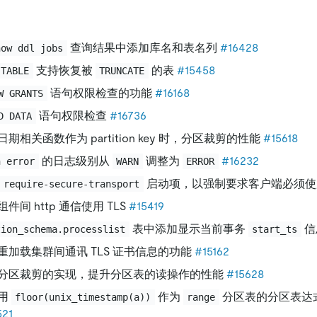
查询结果中添加库名和表名列
#16428
how ddl jobs
支持恢复被
的表
#15458
 TABLE
TRUNCATE
语句权限检查的功能
#16168
W GRANTS
语句权限检查
#16736
D DATA
期相关函数作为 partition key 时，分区裁剪的性能
#15618
的日志级别从
调整为
#16232
h error
WARN
ERROR
启动项，以强制要求客户端必须使用
require-secure-transport
件间 http 通信使用 TLS
#15419
表中添加显示当前事务
信
tion_schema.processlist
start_ts
重加载集群间通讯 TLS 证书信息的功能
#15162
分区裁剪的实现，提升分区表的读操作的性能
#15628
用
作为
分区表的分区表达
floor(unix_timestamp(a))
range
521