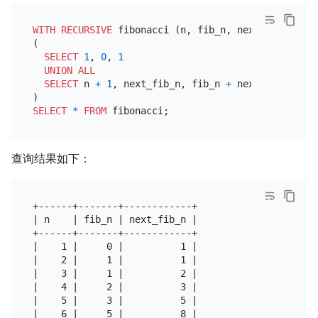
WITH
RECURSIVE
 fibonacci (n, fib_n, next_fib_n) 
AS
(

SELECT
1
, 
0
, 
1
UNION
ALL
SELECT
 n 
+
1
, next_fib_n, fib_n 
+
 next_fib_n 
FRO
SELECT
*
FROM
查询结果如下：
+------+-------+------------+

| n    | fib_n | next_fib_n |

+------+-------+------------+

|    1 |     0 |          1 |

|    2 |     1 |          1 |

|    3 |     1 |          2 |

|    4 |     2 |          3 |

|    5 |     3 |          5 |

|    6 |     5 |          8 |
