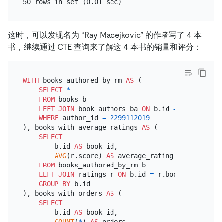
这时，可以发现名为 “Ray Macejkovic” 的作者写了 4 本
书，继续通过 CTE 查询来了解这 4 本书的销量和评分：
WITH
 books_authored_by_rm 
AS
 (

SELECT
*
FROM
 books b

LEFT
JOIN
 book_authors ba 
ON
 b.id 
=
 ba.book_id

WHERE
 author_id 
=
2299112019
), books_with_average_ratings 
AS
 (

SELECT
        b.id 
AS
 book_id,

AVG
(r.score) 
AS
 average_rating

FROM
 books_authored_by_rm b

LEFT
JOIN
 ratings r 
ON
 b.id 
=
 r.book_id

GROUP
BY
 b.id

), books_with_orders 
AS
 (

SELECT
        b.id 
AS
 book_id,

COUNT
(
*
) 
AS
 orders
