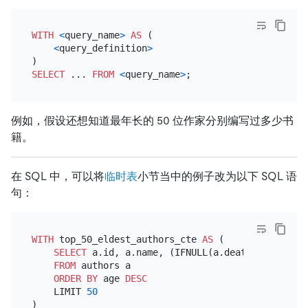
WITH
<
query_name
>
AS
 (

<
query_definition
>
SELECT
 ... 
FROM
<
query_name
>
例如，假设还想知道最年长的 50 位作家分别编写过多少书
籍。
在 SQL 中，可以将
临时表
小节当中的例子改为以下 SQL 语
句：
WITH
 top_50_eldest_authors_cte 
AS
 (

SELECT
 a.id, a.name, (IFNULL(a.death_year, 
YEA
FROM
 authors a

ORDER
BY
 age 
DESC
    LIMIT 
50