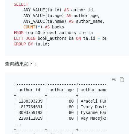
SELECT
    ANY_VALUE(ta.id) 
AS
 author_id,

    ANY_VALUE(ta.age) 
AS
 author_age,

    ANY_VALUE(ta.name) 
AS
 author_name,

COUNT
(
*
) 
AS
FROM
LEFT
JOIN
 book_authors ba 
ON
 ta.id 
=
GROUP
BY
查询结果如下：
+------------+------------+---------------------+--
| author_id  | author_age | author_name         | b
+------------+------------+---------------------+--
| 1238393239 |         80 | Araceli Purdy       |  
|  817764631 |         80 | Ivory Davis         |  
| 3093759193 |         80 | Lysanne Harris      |  
| 2299112019 |         80 | Ray Macejkovic      |  
...

+------------+------------+---------------------+--