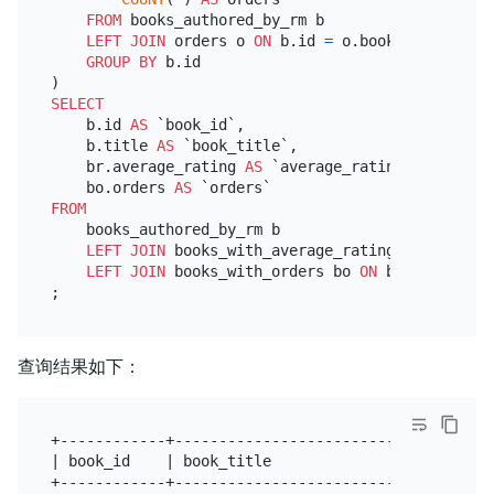
FROM
 books_authored_by_rm b

LEFT
JOIN
 orders o 
ON
 b.id 
=
 o.book_id

GROUP
BY
 b.id

SELECT
    b.id 
AS
 `book_id`,

    b.title 
AS
 `book_title`,

    br.average_rating 
AS
 `average_rating`,

    bo.orders 
AS
FROM
    books_authored_by_rm b

LEFT
JOIN
 books_with_average_ratings br 
ON
 b.i
LEFT
JOIN
 books_with_orders bo 
ON
 b.id 
=
 bo.bo
查询结果如下：
+------------+-------------------------+-----------
| book_id    | book_title              | average_ra
+------------+-------------------------+-----------