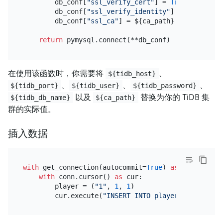
        db_conf[
"ssl_verify_cert"
] = 
True
        db_conf[
"ssl_verify_identity"
] = 
True
        db_conf[
"ssl_ca"
] = ${ca_path}

return
在使用该函数时，你需要将
、
${tidb_host}
、
、
、
${tidb_port}
${tidb_user}
${tidb_password}
以及
替换为你的 TiDB 集
${tidb_db_name}
${ca_path}
群的实际值。
插入数据
with
 get_connection(autocommit=
True
) 
as
 conn:

with
 conn.cursor() 
as
 cur:

        player = (
"1"
, 
1
, 
1
)

        cur.execute(
"INSERT INTO players (id, coin