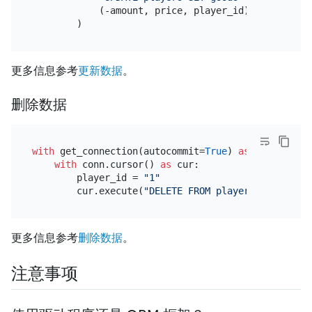
            (-amount, price, player_id),

更多信息参考
更新数据
。
删除数据
with
 get_connection(autocommit=
True
) 
as
 conn:

with
 conn.cursor() 
as
 cur:

        player_id = 
"1"
        cur.execute(
"DELETE FROM players WHERE id 
更多信息参考
删除数据
。
注意事项