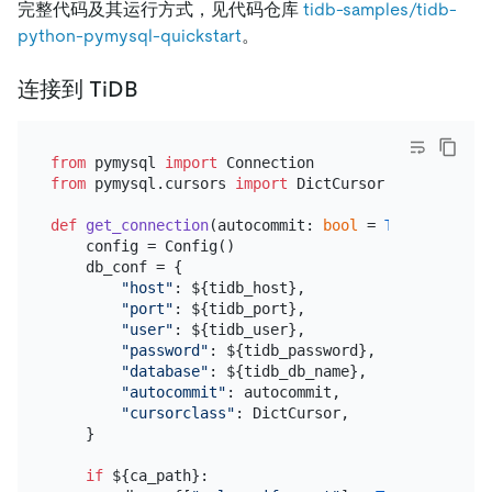
完整代码及其运行方式，见代码仓库
tidb-samples/tidb-
python-pymysql-quickstart
。
连接到 TiDB
from
 pymysql 
import
from
 pymysql.cursors 
import
 DictCursor

def
get_connection
(
autocommit: 
bool
 = 
True
) -> Con
    config = Config()

    db_conf = {

"host"
: ${tidb_host},

"port"
: ${tidb_port},

"user"
: ${tidb_user},

"password"
: ${tidb_password},

"database"
: ${tidb_db_name},

"autocommit"
: autocommit,

"cursorclass"
: DictCursor,

    }

if
 ${ca_path}:
