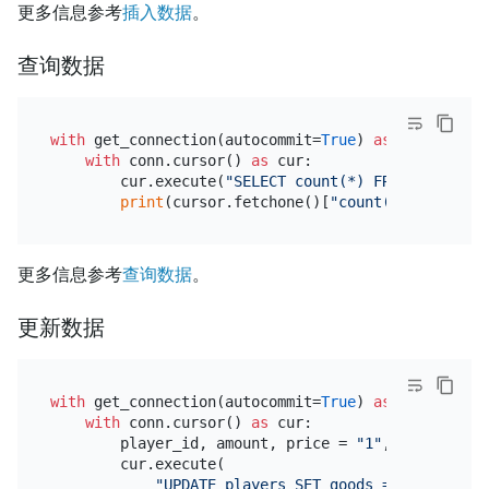
更多信息参考
插入数据
。
查询数据
with
 get_connection(autocommit=
True
) 
as
 conn:

with
 conn.cursor() 
as
 cur:

        cur.execute(
"SELECT count(*) FROM players"
print
(cursor.fetchone()[
"count(*)"
更多信息参考
查询数据
。
更新数据
with
 get_connection(autocommit=
True
) 
as
 conn:

with
 conn.cursor() 
as
 cur:

        player_id, amount, price = 
"1"
, 
1
, 
50
        cur.execute(

"UPDATE players SET goods = goods + %s