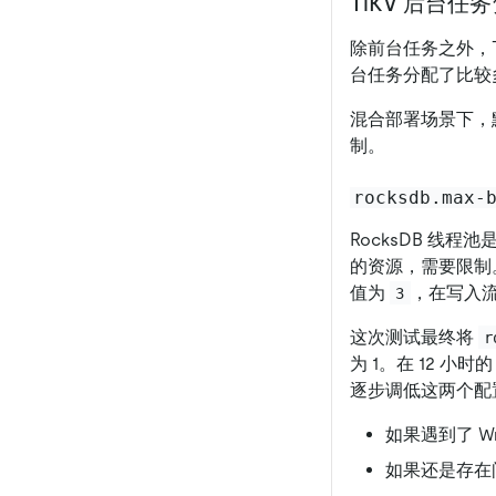
TiKV 后台任
除前台任务之外，
台任务分配了比较
混合部署场景下，
制。
rocksdb.max-
RocksDB 线程
的资源，需要限制
值为
，在写入
3
这次测试最终将
r
为 1。在 12 小
逐步调低这两个配
如果遇到了 Wr
如果还是存在