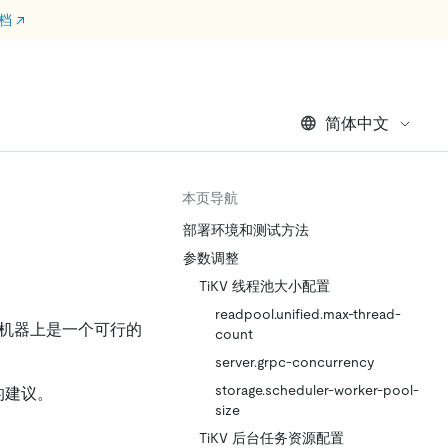
文档
↗
简体中文
本页导航
部署环境和测试方法
参数调整
TiKV 线程池大小配置
readpool.unified.max-thread-
三台机器上是一个可行的
count
server.grpc-concurrency
storage.scheduler-worker-pool-
的建议。
size
TiKV 后台任务资源配置