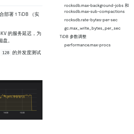
rocksdb.max-background-jobs 和
rocksdb.max-sub-compactions
署 1 TiDB （实
rocksdb.rate-bytes-per-sec
gc.max_write_bytes_per_sec
iKV 的服务延迟，为
TiDB 参数调整
的磁盘。
performance.max-procs
为
的并发度测试
128
。