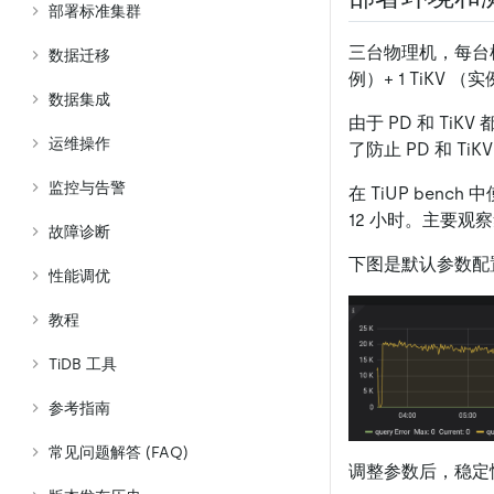
部署标准集群
三台物理机，每台机器
数据迁移
例）+ 1 TiKV （
数据集成
由于 PD 和 Ti
运维操作
了防止 PD 和 T
监控与告警
在 TiUP bench 
12 小时。主要观
故障诊断
下图是默认参数配置
性能调优
教程
TiDB 工具
参考指南
常见问题解答 (FAQ)
调整参数后，稳定