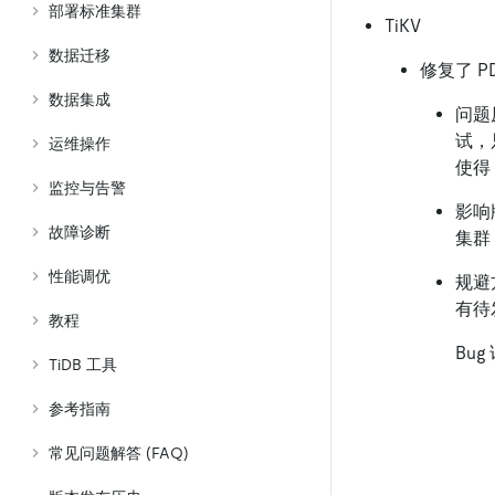
部署标准集群
TiKV
数据迁移
修复了 P
数据集成
问题原
试，只
运维操作
使得 
监控与告警
影响版
故障诊断
集群，
性能调优
规避
有待
教程
Bu
TiDB 工具
参考指南
常见问题解答 (FAQ)