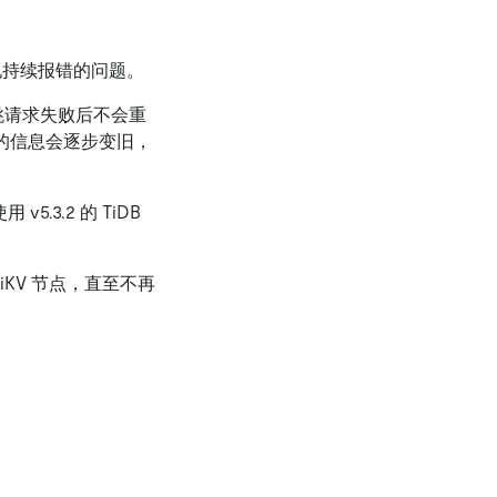
会出现持续报错的问题。
发送心跳请求失败后不会重
on 的信息会逐步变旧，
v5.3.2 的 TiDB
iKV 节点，直至不再