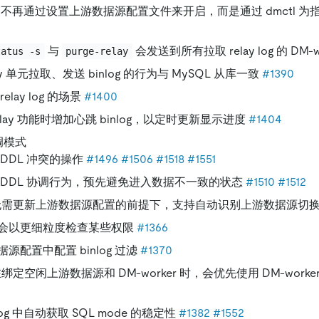
 log 不再通过设置上游数据源配置文件来开启，而是通过 dmctl 为指定
与
会发送到所有拉取 relay log 的 DM-w
tatus -s
purge-relay
ay 单元拉取、发送 binlog 的行为与 MySQL 从库一致
#1390
elay log 的场景
#1400
elay 功能时增加心跳 binlog，以定时更新显示进度
#1404
调模式
DDL 冲突的操作
#1496
#1506
#1518
#1551
 DDL 协调行为，预先避免进入数据不一致的状态
#1510
#1512
变等无需更新上游数据源配置的前提下，支持自动识别上游数据源切
会以更细粒度检查某些权限
#1366
源配置中配置 binlog 过滤
#1370
r 在绑定空闲上游数据源和 DM-worker 时，会优先使用 DM-wor
log 中自动获取 SQL mode 的稳定性
#1382
#1552