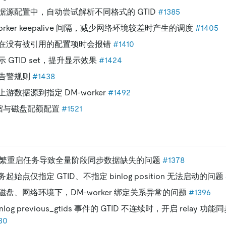
据源配置中，自动尝试解析不同格式的 GTID
#1385
orker keepalive 间隔，减少网络环境较差时产生的调度
#1405
在没有被引用的配置项时会报错
#1410
 GTID set，提升显示效果
#1424
告警规则
#1438
游数据源到指定 DM-worker
#1492
 压缩与磁盘配额配置
#1521
 频繁重启任务导致全量阶段同步数据缺失的问题
#1378
始点仅指定 GTID、不指定 binlog position 无法启动的问题
盘、网络环境下，DM-worker 绑定关系异常的问题
#1396
log previous_gtids 事件的 GTID 不连续时，开启 relay
30