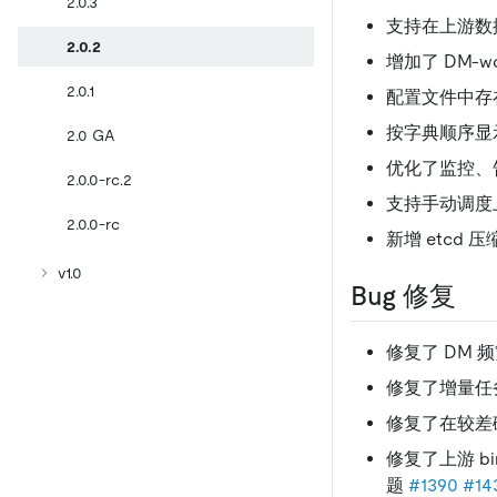
2.0.3
支持在上游数
2.0.2
增加了 DM-w
2.0.1
配置文件中存
按字典顺序显示
2.0 GA
优化了监控、
2.0.0-rc.2
支持手动调度上
2.0.0-rc
新增 etcd
v1.0
Bug 修复
修复了 DM
修复了增量任务起
修复了在较差磁
修复了上游 bin
题
#1390
#14