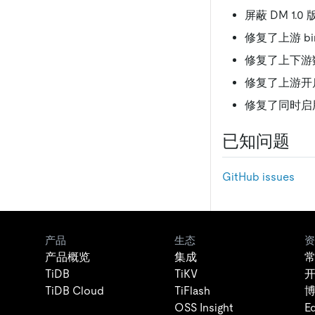
屏蔽 DM 1
修复了上游 bi
修复了上下游数
修复了上游开启
修复了同时启用 
已知问题
GitHub issues
产品
生态
资
产品概览
集成
TiDB
TiKV
TiDB Cloud
TiFlash
OSS Insight
E