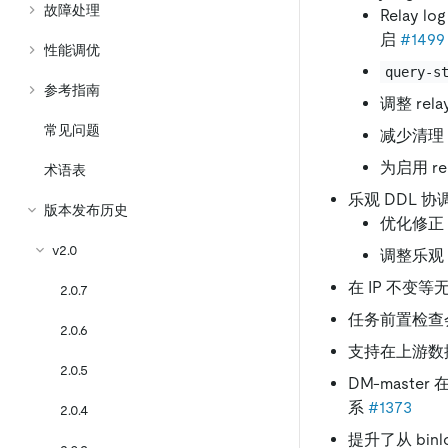
故障处理
Relay
启
#1499
性能调优
query-s
参考指南
调整 rel
常见问题
减少清理 r
为启用 r
术语表
乐观 DDL 协
版本发布历史
优化修正 
v2.0
调整乐观
在 IP 不
2.0.7
任务前置检查
2.0.6
支持在上游数据
2.0.5
DM-maste
系
#1373
2.0.4
提升了从 bin